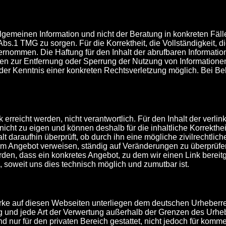
emeinen Information und nicht der Beratung in konkreten Fällen. 
1 TMG zu sorgen. Für die Korrektheit, die Vollständigkeit, die 
nommen. Die Haftung für den Inhalt der abrufbaren Information
ngen zur Entfernung oder Sperrung der Nutzung von Information
t der Kenntnis einer konkreten Rechtsverletzung möglich. Bei
 erreicht werden, nicht verantwortlich. Für den Inhalt der verlin
nicht zu eigen und können deshalb für die inhaltliche Korrekthei
daraufhin überprüft, ob durch ihn eine mögliche zivilrechtliche 
nserem Angebot verweisen, ständig auf Veränderungen zu überprüfe
n, dass ein konkretes Angebot, zu dem wir einen Link bereitgest
 soweit uns dies technisch möglich und zumutbar ist.
erke auf diesen Webseiten unterliegen dem deutschen Urheberrec
ng und jede Art der Verwertung außerhalb der Grenzen des Urhe
nd nur für den privaten Bereich gestattet, nicht jedoch für komm